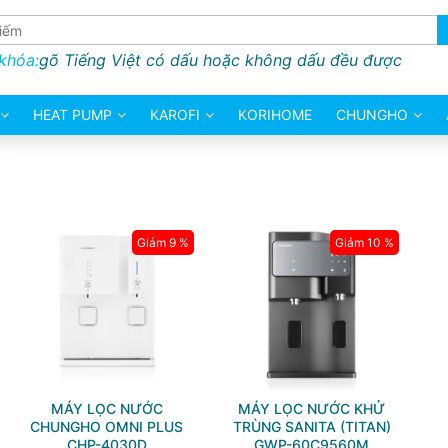
 khóa:
gõ Tiếng Việt có dấu hoặc không dấu đều được
HEAT PUMP
KAROFI
KORIHOME
CHUNGHO
Giảm 9 %
Giảm 10 %
MÁY LỌC NƯỚC
MÁY LỌC NƯỚC KHỬ
CHUNGHO OMNI PLUS
TRÙNG SANITA (TITAN)
CHP-4030D
GWP-60C9560M