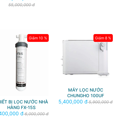
55,000,000 đ
Giảm 10 %
Giảm 8 %
MÁY LỌC NƯỚC
CHUNGHO 100UF
5,400,000 đ
IẾT BỊ LỌC NƯỚC NHÀ
5,900,000 đ
HÀNG FX-15S
400,000 đ
6,000,000 đ