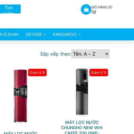
Tìm
GIỎ HÀNG (
0
)
0₫
kiếm
A.O.Smith
GEYSER
KANGAROO
Sắp xếp theo:
Giảm 9 %
Giảm 9 %
MÁY LỌC NƯỚC
CHUNGHO NEW WHI
CAFFE 700 GWF-
MÁY LỌC NƯỚC