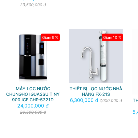
23,500,000 đ
Giảm 9 %
Giảm 10 %
MÁY LỌC NƯỚC
THIẾT BỊ LỌC NƯỚC NHÀ
CHUNGHO IGUASSU TINY
HÀNG FX-21S
900 ICE CHP-5321D
6,300,000 đ
TH
7,000,000 đ
24,000,000 đ
5,
26,500,000 đ