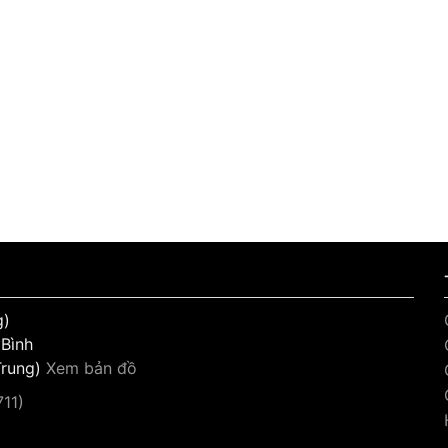
g)
 Bình
Trung)
Xem bản đồ
11)