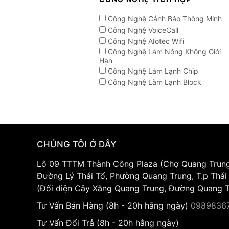
Công Nghệ Cảnh Báo Thông Minh
Công Nghệ VoiceCall
Công Nghệ AIotec Wifi
Công Nghệ Làm Nóng Không Giới
Hạn
Công Nghệ Làm Lạnh Chip
Công Nghệ Làm Lạnh Block
CHÚNG TÔI Ở ĐÂY
Lô 09 TTTM Thành Công Plaza (Chợ Quang Trun
Đường Lý Thái Tổ, Phường Quang Trung, T.p Thái
(Đối diện Cây Xăng Quang Trung, Đường Quang 
Tư Vấn Bán Hàng (8h - 20h hằng ngày)
09898367
Tư Vấn Đổi Trả (8h - 20h hằng ngày)