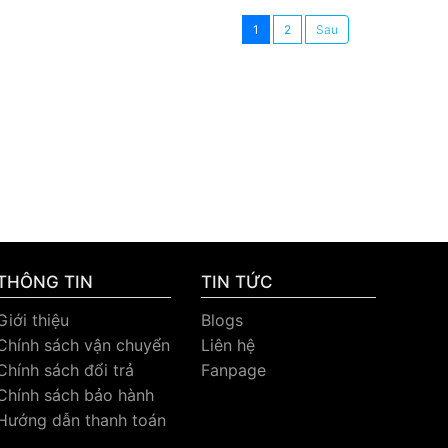
1
2
THÔNG TIN
TIN TỨC
Giới thiệu
Blogs
Chính sách vận chuyển
Liên hệ
Chính sách đổi trả
Fanpage
Chính sách bảo hành
Hướng dẫn thanh toán