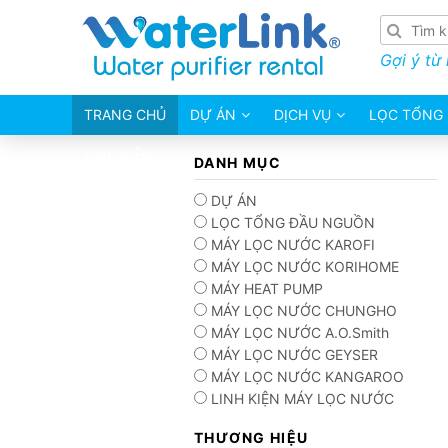
Gợi ý từ
TRANG CHỦ
DỰ ÁN
DỊCH VỤ
LỌC TỔNG
LINH KIỆN
DANH MỤC
DỰ ÁN
LỌC TỔNG ĐẦU NGUỒN
MÁY LỌC NƯỚC KAROFI
MÁY LỌC NƯỚC KORIHOME
MÁY HEAT PUMP
MÁY LỌC NƯỚC CHUNGHO
MÁY LỌC NƯỚC A.O.Smith
MÁY LỌC NƯỚC GEYSER
MÁY LỌC NƯỚC KANGAROO
LINH KIỆN MÁY LỌC NƯỚC
THƯƠNG HIỆU