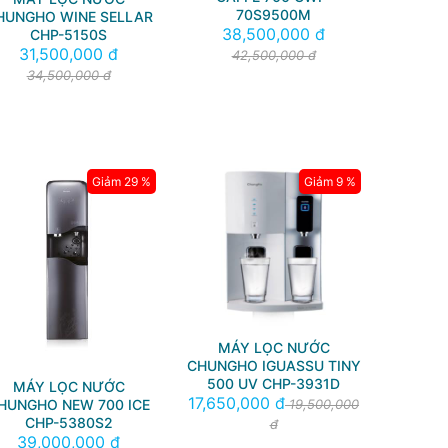
70S9500M
HUNGHO WINE SELLAR
38,500,000 đ
CHP-5150S
31,500,000 đ
42,500,000 đ
34,500,000 đ
Giảm 29 %
Giảm 9 %
MÁY LỌC NƯỚC
CHUNGHO IGUASSU TINY
500 UV CHP-3931D
MÁY LỌC NƯỚC
17,650,000 đ
HUNGHO NEW 700 ICE
19,500,000
CHP-5380S2
đ
39,000,000 đ