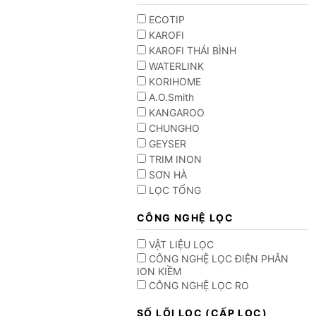
ECOTIP
KAROFI
KAROFI THÁI BÌNH
WATERLINK
KORIHOME
A.O.Smith
KANGAROO
CHUNGHO
GEYSER
TRIM INON
SƠN HÀ
LỌC TỔNG
CÔNG NGHỆ LỌC
VẬT LIỆU LỌC
CÔNG NGHỆ LỌC ĐIỆN PHÂN
ION KIỀM
CÔNG NGHỆ LỌC RO
SỐ LÕI LỌC (CẤP LỌC)