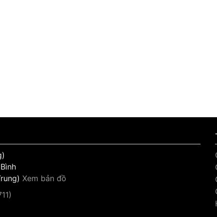
g)
 Bình
Trung)
Xem bản đồ
11)