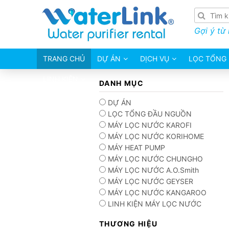
Gợi ý từ
TRANG CHỦ
DỰ ÁN
DỊCH VỤ
LỌC TỔNG
LINH KIỆN
DANH MỤC
DỰ ÁN
LỌC TỔNG ĐẦU NGUỒN
MÁY LỌC NƯỚC KAROFI
MÁY LỌC NƯỚC KORIHOME
MÁY HEAT PUMP
MÁY LỌC NƯỚC CHUNGHO
MÁY LỌC NƯỚC A.O.Smith
MÁY LỌC NƯỚC GEYSER
MÁY LỌC NƯỚC KANGAROO
LINH KIỆN MÁY LỌC NƯỚC
THƯƠNG HIỆU