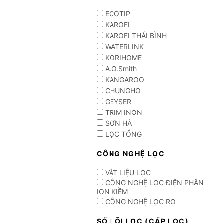
ECOTIP
KAROFI
KAROFI THÁI BÌNH
WATERLINK
KORIHOME
A.O.Smith
KANGAROO
CHUNGHO
GEYSER
TRIM INON
SƠN HÀ
LỌC TỔNG
CÔNG NGHỆ LỌC
VẬT LIỆU LỌC
CÔNG NGHỆ LỌC ĐIỆN PHÂN
ION KIỀM
CÔNG NGHỆ LỌC RO
SỐ LÕI LỌC (CẤP LỌC)