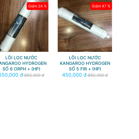
Giảm 24 %
Giảm 47 %
LÕI LỌC NƯỚC
LÕI LỌC NƯỚC
ANGAROO HYDROGEN
KANGAROO HYDROGEN
SỐ 6 ORPH + (HP)
SỐ 5 FIR + (HP)
650,000 đ
450,000 đ
850,000 đ
850,000 đ