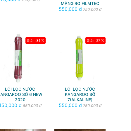
MÀNG RO FILMTEC
550,000 đ
750,000 đ
Giảm 31 %
Giảm 27 %
LÕI LỌC NƯỚC
LÕI LỌC NƯỚC
KANGAROO SỐ 6 NEW
KANGAROO SỐ
2020
7(ALKALINE)
450,000 đ
550,000 đ
650,000 đ
750,000 đ