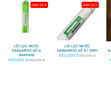
Giảm 44 %
Giảm 32 %
LÕI LỌC NƯỚC
LÕI LỌC NƯỚC
KANGAROO SỐ 8
KANGAROO SỐ 9 ( ORP)
K
(MAIFAN)
650,000 đ
950,000 đ
450,000 đ
800,000 đ