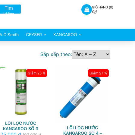
Tìm
GIỎ HÀNG (
0
)
0₫
kiếm
A.O.Smith
GEYSER
KANGAROO
Sắp xếp theo:
Giảm 25 %
Giảm 27 %
LÕI LỌC NƯỚC
LÕI LỌC NƯỚC
KANGAROO SỐ 3
KANGAROO SỐ 4 –
75,000 đ
100,000 đ