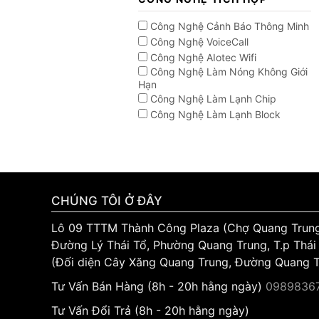
Công Nghệ Cảnh Báo Thông Minh
Công Nghệ VoiceCall
Công Nghệ AIotec Wifi
Công Nghệ Làm Nóng Không Giới
Hạn
Công Nghệ Làm Lạnh Chip
Công Nghệ Làm Lạnh Block
CHÚNG TÔI Ở ĐÂY
Lô 09 TTTM Thành Công Plaza (Chợ Quang Trun
Đường Lý Thái Tổ, Phường Quang Trung, T.p Thái
(Đối diện Cây Xăng Quang Trung, Đường Quang 
Tư Vấn Bán Hàng (8h - 20h hằng ngày)
09898367
Tư Vấn Đổi Trả (8h - 20h hằng ngày)