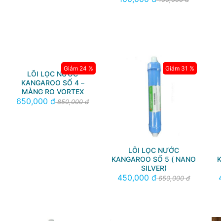
Giảm 24 %
Giảm 31 %
LÕI LỌC NƯỚC
KANGAROO SỐ 4 –
MÀNG RO VORTEX
650,000 đ
850,000 đ
LÕI LỌC NƯỚC
KANGAROO SỐ 5 ( NANO
SILVER)
450,000 đ
650,000 đ