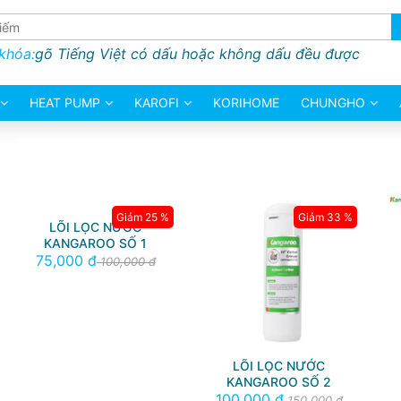
 khóa:
gõ Tiếng Việt có dấu hoặc không dấu đều được
HEAT PUMP
KAROFI
KORIHOME
CHUNGHO
Giảm 25 %
Giảm 33 %
LÕI LỌC NƯỚC
KANGAROO SỐ 1
75,000 đ
100,000 đ
LÕI LỌC NƯỚC
KANGAROO SỐ 2
100,000 đ
150,000 đ