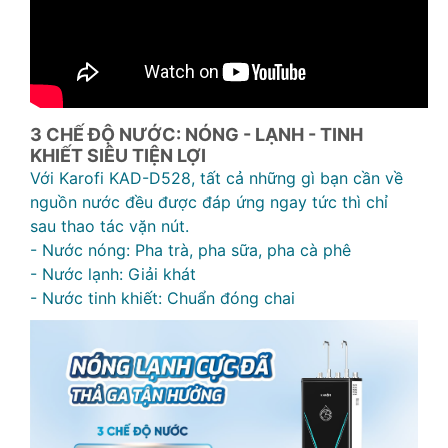
3 CHẾ ĐỘ NƯỚC: NÓNG - LẠNH - TINH
KHIẾT SIÊU TIỆN LỢI
Với Karofi KAD-D528, tất cả những gì bạn cần về
nguồn nước đều được đáp ứng ngay tức thì chỉ
sau thao tác vặn nút.
- Nước nóng: Pha trà, pha sữa, pha cà phê
- Nước lạnh: Giải khát
- Nước tinh khiết: Chuẩn đóng chai