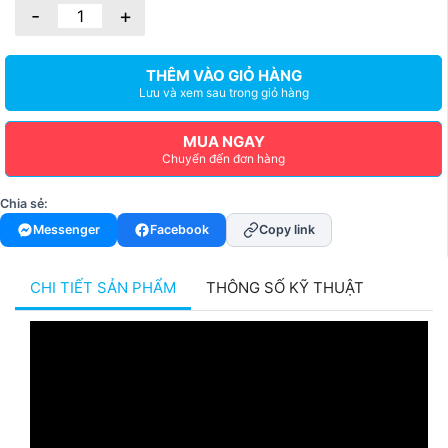
-
+
THÊM VÀO GIỎ HÀNG
Lưu và xem sau trong giỏ hàng
MUA NGAY
Chuyển đến đơn hàng
Chia sẻ:
Messenger
Facebook
Copy link
CHI TIẾT SẢN PHẨM
THÔNG SỐ KỸ THUẬT