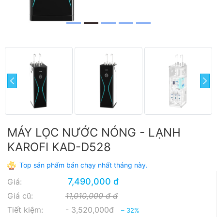
prev
next
MÁY LỌC NƯỚC NÓNG - LẠNH
KAROFI KAD-D528
Top sản phẩm bán chạy nhất tháng này.
7,490,000 đ
Giá:
Giá cũ:
11,010,000 đ đ
Tiết kiệm:
- 3,520,000đ
– 32%