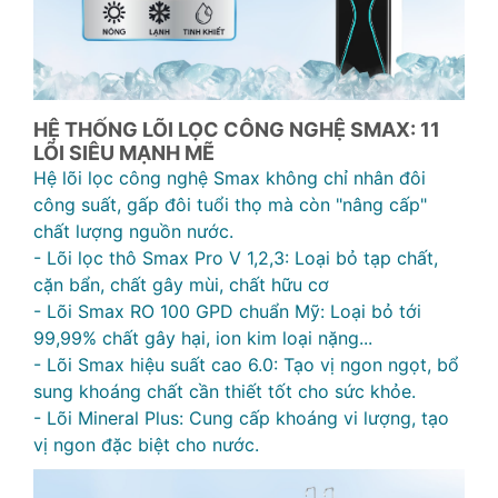
HỆ THỐNG LÕI LỌC CÔNG NGHỆ SMAX: 11
LÕI SIÊU MẠNH MẼ
Hệ lõi lọc công nghệ Smax không chỉ nhân đôi
công suất, gấp đôi tuổi thọ mà còn "nâng cấp"
chất lượng nguồn nước.
- Lõi lọc thô Smax Pro V 1,2,3: Loại bỏ tạp chất,
cặn bẩn, chất gây mùi, chất hữu cơ
- Lõi Smax RO 100 GPD chuẩn Mỹ: Loại bỏ tới
99,99% chất gây hại, ion kim loại nặng...
- Lõi Smax hiệu suất cao 6.0: Tạo vị ngon ngọt, bổ
sung khoáng chất cần thiết tốt cho sức khỏe.
- Lõi Mineral Plus: Cung cấp khoáng vi lượng, tạo
vị ngon đặc biệt cho nước.