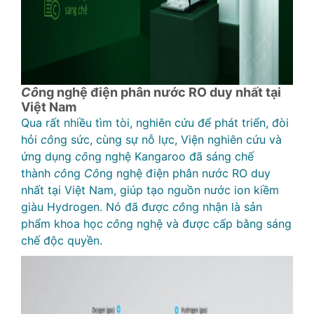
Cô
ng nghệ điện phân nước RO duy nhất tại
Việt Nam
Qua rất nhiều tìm tòi, nghiên cứu để phát triển, đòi
hỏi
cô
ng sức, cùng sự nỗ lực, Viện nghiên cứu và
ứng dụng
cô
ng nghệ Kangaroo đã sáng chế
thành
cô
ng
Cô
ng nghệ điện phân nước RO duy
nhất tại Việt Nam, giúp tạo nguồn nước ion kiềm
giàu Hydrogen. Nó đã được
cô
ng nhận là sản
phẩm khoa học
cô
ng nghệ và được cấp bằng sáng
chế độc quyền.