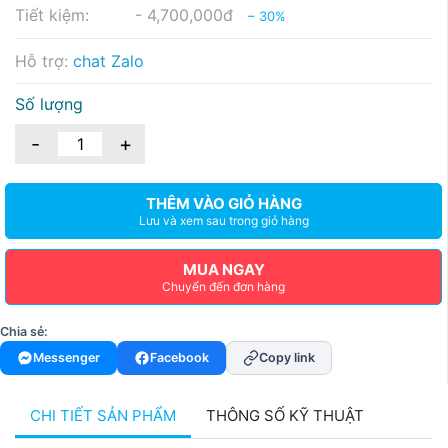
Tiết kiệm:
- 4,700,000đ
– 30%
Hỗ trợ:
chat Zalo
Số lượng
-
+
THÊM VÀO GIỎ HÀNG
Lưu và xem sau trong giỏ hàng
MUA NGAY
Chuyển đến đơn hàng
Chia sẻ:
Messenger
Facebook
Copy link
CHI TIẾT SẢN PHẨM
THÔNG SỐ KỸ THUẬT