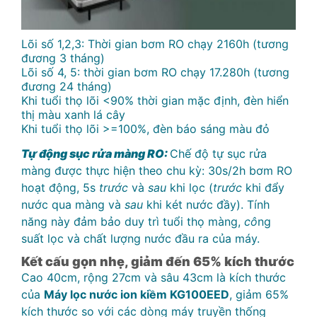
Lõi số 1,2,3: Thời gian bơm RO chạy 2160h (tương
đương 3 tháng)
Lõi số 4, 5: thời gian bơm RO chạy 17.280h (tương
đương 24 tháng)
Khi tuổi thọ lõi <90% thời gian mặc định, đèn hiển
thị màu xanh lá cây
Khi tuổi thọ lõi >=100%, đèn báo sáng màu đỏ
Tự động sục rửa màng RO:
Chế độ tự sục rửa
màng được thực hiện theo chu kỳ: 30s/2h bơm RO
hoạt động, 5s
trước
và
sau
khi lọc (
trước
khi đẩy
nước qua màng và
sau
khi két nước đầy). Tính
năng này đảm bảo duy trì tuổi thọ màng,
cô
ng
suất lọc và chất lượng nước đầu ra của máy.
Kết cấu gọn nhẹ, giảm đến 65% kích thước
Cao 40cm, rộng 27cm và sâu 43cm là kích thước
của
Máy lọc nước ion kiềm KG100EED
, giảm 65%
kích thước so với các dòng máy truyền thống