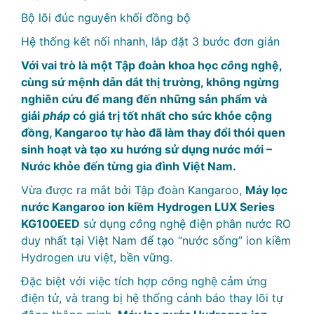
Bộ lõi đúc nguyên khối đồng bộ
Hệ thống kết nối nhanh, lắp đặt 3 bước đơn giản
Với vai trò là một Tập đoàn khoa học
cô
ng nghệ,
cùng sứ mệnh dẫn dắt thị trường, không ngừng
nghiên cứu để mang đến những sản phẩm và
giải
pháp
có giá trị tốt nhất cho sức khỏe cộng
đồng, Kangaroo tự hào đã làm thay đổi thói quen
sinh hoạt và tạo xu hướng sử dụng nước mới –
Nước khỏe đến từng gia đình Việt Nam.
Vừa được ra mắt bởi Tập đoàn Kangaroo,
Máy lọc
nước Kangaroo ion kiềm Hydrogen LUX Series
KG100EED
sử dụng
cô
ng nghệ điện phân nước RO
duy nhất tại Việt Nam để tạo “nước sống” ion kiềm
Hydrogen ưu việt, bền vững.
Đặc biệt với việc tích hợp
cô
ng nghệ cảm ứng
điện tử, và trang bị hệ thống cảnh báo thay lõi tự