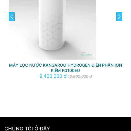
prev
next
ON
MÁY LỌC NƯỚC KANGAROO HYDROGEN 10 CẤP LỌC
KG100HG VTU
5,790,000 đ
9,500,000 đ
CHÚNG TÔI Ở ĐÂY